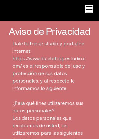
Aviso de Privacidad
Dale tu toque studio y portal de
internet:
https://www.daletutoquestudio.c
om/
es el responsable del uso y
protección de sus datos
personales, y al respecto le
informamos lo siguiente:
¿Para qué fines utilizaremos sus
datos personales?
Los datos personales que
recabamos de usted, los
utilizaremos para las siguientes