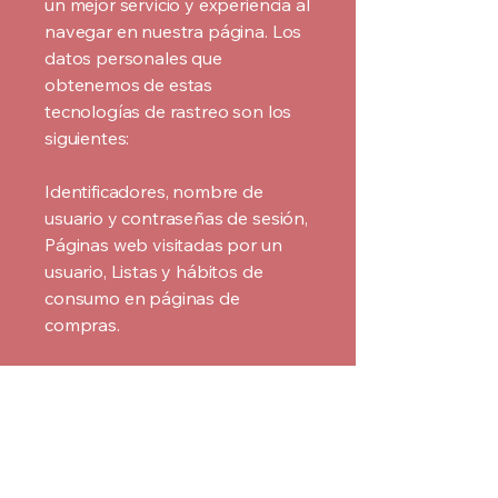
un mejor servicio y experiencia al
navegar en nuestra página. Los
datos personales que
obtenemos de estas
tecnologías de rastreo son los
siguientes:
Identificadores, nombre de
usuario y contraseñas de sesión,
Páginas web visitadas por un
usuario, Listas y hábitos de
consumo en páginas de
compras.
Estas cookies, web beacons y
otras tecnologías pueden ser
deshabilitadas. Para conocer
cómo hacerlo, consulte el menú
de ayuda de su navegador.